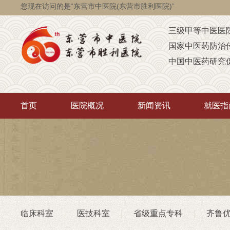
您现在访问的是“东营市中医院(东营市胜利医院)”
三级甲等中医医
国家中医药防治
中国中医药研究
国家级脑瘫定点
省级智障儿童康
首页
医院概况
新闻资讯
就医指
山东省AAA级定
山东省“西学中”
中医药“三经传承
首批省卫生厅“优
重点联系医院
潍坊医学院（非
临床科室
医技科室
省级重点专科
齐鲁