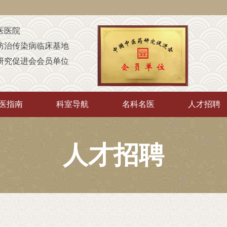
医医院
防治传染病临床基地
研究促进会会员单位
定点康复机构
童康复机构
医指南
科室导航
名科名医
人才招聘
A级定点医疗机构
中”培训基地
传承”推广示范基地
人才招聘
厅“优质护理服务示范工程”
院
（非直属）附属医院