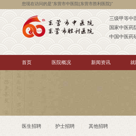
您现在访问的是“东营市中医院(东营市胜利医院)”
三级甲等中
国家中医药
中国中医药
国家级脑瘫
省级智障儿
首页
医院概况
新闻资讯
就
山东省AA
山东省“西学
中医药“三经
首批省卫生
重点联系医
潍坊医学院
医生招聘
护士招聘
其他招聘