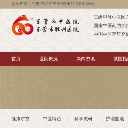
您现在访问的是“东营市中医院(东营市胜利医院)”
三级甲等中医医
国家中医药防治
中国中医药研究
国家级脑瘫定点
省级智障儿童康
首页
医院概况
新闻资讯
就医指
山东省AAA级定
山东省“西学中”
中医药“三经传承
首批省卫生厅“优
重点联系医院
潍坊医学院（非
健康讲堂
中医特色
科学教研
护理园地