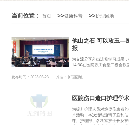
当前位置：
>>
>>
首页
健康科普
护理园地
他山之石 可以攻玉—医院开展2023年第一期护士长外出进修学习汇
报
为交流分享外出进修学习成果，
14:30在医院职工食堂二楼会
长及科室护理骨干参加了此次活
从医院文化建设、“6+2S”管
发布时间：2023-05-23
|
来自：护理园地
医院伤口造口护理学
为提升护理人员对烧烫伤患者的
术活动，本次活动邀请了胜利油
课。护理部、各科室护士长及护
式，主要围绕烧烫伤的伤情分类