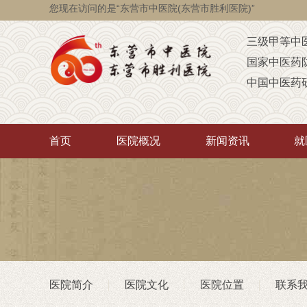
您现在访问的是“东营市中医院(东营市胜利医院)”
三级甲等中
国家中医药
中国中医药
国家级脑瘫
省级智障儿
首页
医院概况
新闻资讯
就
山东省AA
山东省“西学
中医药“三经
首批省卫生
重点联系医
潍坊医学院
医院简介
医院文化
医院位置
联系