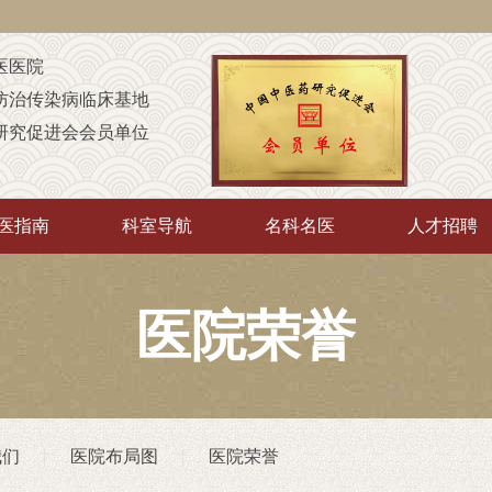
医医院
防治传染病临床基地
研究促进会会员单位
定点康复机构
童康复机构
医指南
科室导航
名科名医
人才招聘
A级定点医疗机构
中”培训基地
传承”推广示范基地
医院荣誉
厅“优质护理服务示范工程”
院
（非直属）附属医院
我们
医院布局图
医院荣誉