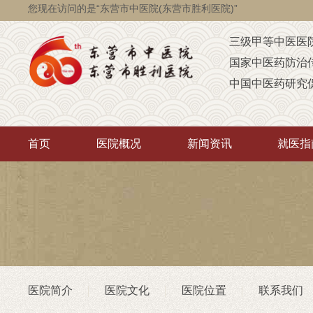
您现在访问的是“东营市中医院(东营市胜利医院)”
三级甲等中医医
国家中医药防治
中国中医药研究
国家级脑瘫定点
省级智障儿童康
首页
医院概况
新闻资讯
就医指
山东省AAA级定
山东省“西学中”
中医药“三经传承
首批省卫生厅“优
重点联系医院
潍坊医学院（非
医院简介
医院文化
医院位置
联系我们