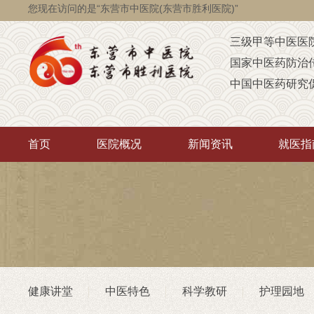
您现在访问的是“东营市中医院(东营市胜利医院)”
三级甲等中医医
国家中医药防治
中国中医药研究
国家级脑瘫定点
省级智障儿童康
首页
医院概况
新闻资讯
就医指
山东省AAA级定
山东省“西学中”
中医药“三经传承
首批省卫生厅“优
重点联系医院
潍坊医学院（非
健康讲堂
中医特色
科学教研
护理园地