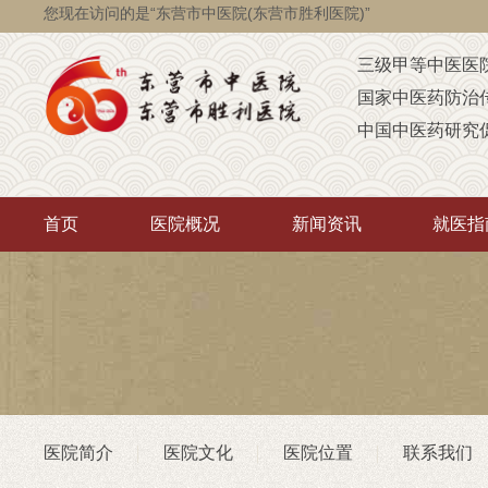
您现在访问的是“东营市中医院(东营市胜利医院)”
三级甲等中医医
国家中医药防治
中国中医药研究
国家级脑瘫定点
省级智障儿童康
首页
医院概况
新闻资讯
就医指
山东省AAA级定
山东省“西学中”
中医药“三经传承
首批省卫生厅“优
重点联系医院
潍坊医学院（非
医院简介
医院文化
医院位置
联系我们