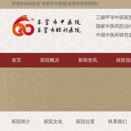
您现在访问的是“东营市中医院(东营市胜利医院)”
三级甲等中医医
国家中医药防治
中国中医药研究
国家级脑瘫定点
省级智障儿童康
首页
医院概况
新闻资讯
就医指
山东省AAA级定
山东省“西学中”
中医药“三经传承
首批省卫生厅“优
重点联系医院
潍坊医学院（非
医院简介
医院文化
医院位置
联系我们