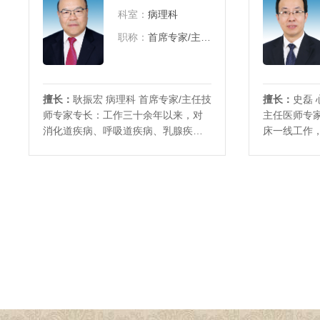
职：世中联五运六气专业委员会理事
兼职：山东
科室：
病理科
国家优秀
务委员山
职称：
首席专家/主任医师
擅长：
耿振宏 病理科 首席专家/主任技
擅长：
史磊 
师专家专长：工作三十余年以来，对
主任医师专
消化道疾病、呼吸道疾病、乳腺疾
床一线工作
病、骨软组织疾病、淋巴造血系统肿
长冠心病、
瘤及妇产科疾病等病理诊断与分析具
压病、心力
有丰富的临床病理经验。迄今共完成
尔大学附属
全身各种疾病的病理诊断十万余例，
难、危重心
宫颈细胞学（TCT）病理诊断二十万
面具有丰富
余例。社
学方面有较