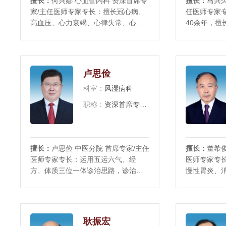
擅长：
何兴娜 心血管内科 资深首席专
擅长：
马兴久
家/主任医师专家专长：擅长冠心病、
任医师专家
高血压、心力衰竭、心律失常、心脏
40余年，擅
瓣膜病、心肌病等各种心血管疾病，
治；熟练掌
救治各种疑难急危重症心脏病，如：
道肿瘤的诊
急性心肌梗死、肺栓塞、主动脉夹层
创技术，如
等疾病。率先开展了心脏介入诊疗技
和大肠癌根
卢思俭
术，长期从事心脏介入诊疗工作，擅
展肝脏移植
科室：
风湿病科
长冠脉造影术
健康存活已
职称：
资深首席专家/主任医师
擅长：
卢思俭 中医分院 首席专家/主任
擅长：
董希俊
医师专家专长：运用五运六气、经
医师专家专
方、体质三位一体诊治思路，诊治风
慢性胃炎、
湿病、疼痛疾病、高血压、糖尿病、
血、溃疡性
痛风、失眠、抑郁证、慢性胃病，肿
硬化、酒精
瘤保守治疗，月经病，不孕不育，更
病的诊治；
年期综合征，以及亚健康等。社会兼
肠疾病的诊
耿振宏