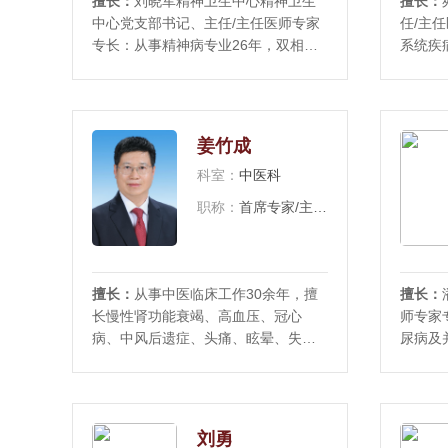
擅长：
刘晓军精神卫生中心精神卫生
擅长：
中心党支部书记、主任/主任医师专家
任/主
专长：从事精神病专业26年，双相领
系统疾
域全国讲者。擅长精神科常见疾病的
硬化食
诊疗及疑难危重症的诊断治疗，对失
以及不
眠、焦虑、抑郁、双相情感障碍、强
胃炎、
迫症、活性物质所致精神障碍、精神
统疾病
姜竹成
分裂症、老年痴呆均有丰富临床经
恩病等
科室：
中医科
验。擅长青少年的
事、潜
职称：
首席专家/主任医师
擅长：
从事中医临床工作30余年，擅
擅长：
长慢性肾功能衰竭、高血压、冠心
师专家
病、中风后遗症、头痛、眩晕、失
尿病及
眠、脾胃病、慢性肝病、水肿、淋
乱、甲
病、阳痿、不孕不育、月经不调、内
痛、心
分泌失调、小儿咳嗽、哮喘等疾病的
口腔溃
中医诊治，尤其对中医内科杂病有独
内科杂
刘勇