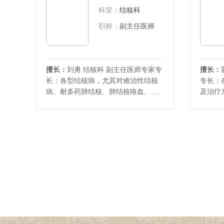
到见解。在省级以上杂志发表学术论
结合学
科室：
结核科
文十余篇，主编中医专著一部，参编
山东省
中医专著三部；获东营市科
职称：
副主任医师
擅长：
刘勇 结核科 副主任医师专家专
擅长：
长：各型结核病，尤其对难治性结核
专长：
病、耐多药肺结核、肺结核咯血、结
及治疗
核性胸膜炎、骨结核诊断、鉴别诊断
经验；
及治疗；肺部肿瘤、肺脓肿、支气管
的治疗
扩张并咯血、糖尿病、肺炎等肺部疾
活检、
病的诊断及鉴别诊断,在肺部疾病鉴别
术。社
诊断方面有独到的见解。熟练地进行
东省医
胸腔穿刺、胸腔置管
痨协会