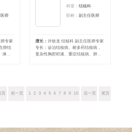
职：山
系统损伤后及脑卒中后的治疗与康
科
科室：
结核科
复。擅长应用针灸，小
任医师
职称：
副主任医师
医师专家
擅长：
许钦龙 结核科 副主任医师专家
在肺结
专长：诊治结核病、耐多药结核病，
、淋巴
复杂性胸腔积液、重症结核病、肺部
断、治
弥漫性疾病的鉴别诊断，长期从事结
:山东防
核病诊疗工作，擅长耐多药结核病、
委会委
慢性阻塞性肺病的治疗，成功救治各
业委员
种危重结核病、呼吸衰竭、大咯血病
一届
人。社会兼职:山东省医学会结核病分
会委员山东省
首页
前一页
1
2
3
4
5
6
7
8
9
10
后一页
尾页