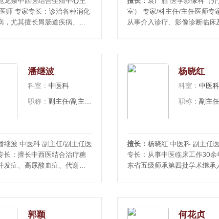
苑龙条中西医结合生殖中心主
擅长：
袁广胜 医学影像科（
任医师 专家专长：诊治各种消化
室） 专家/科主任/主任医师专
病，尤其擅长胃肠道疾病、肝
从事介入诊疗、影像诊断临床
管静脉曲张的诊治，对肝硬化
工作近30年。擅长肿瘤综合介
明原因的消化道出血、急慢性
经介入、外周血管介入等领域
消化性溃疡、胰腺炎、胆道系
诊疗。社会兼职：东营市医师
、慢性溃疡性结肠炎以及克罗
合介入医师分会主任委员东营
潘继波
杨晓红
有较为深入的研究，长期从
会放射专业委员会副主任委员
科室：
中医科
科室：
中医
心研究内镜下诊
间：
职称：
副主任/副主任医师
职称：
副主
潘继波 中医科 副主任/副主任医
擅长：
杨晓红 中医科 副主任
专长：擅长中西医结合治疗糖
专长：从事中医临床工作30余
并发症、高尿酸血症、代谢紊
东省五级师承第四批学术继承
状腺结节、甲亢、甲减、胃脘
长中医内科常见病，脾胃病，
脑血管疾患、月经紊乱，以及
管，糖尿病，失眠病的诊治，
疡、慢性咳嗽、失眠、头痛等
中医妇科，月经不调，乳腺疾
病。社会兼职：山东省中西医
年期综合征，不孕不育的治疗
郭颖
何花贞