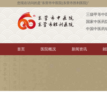
您现在访问的是“东营市中医院(东营市胜利医院)”
三级甲等中
国家中医药
中国中医药
国家级脑瘫
省级智障儿
首页
医院概况
新闻资讯
就
山东省AA
山东省“西学
中医药“三经
首批省卫生
重点联系医
潍坊医学院