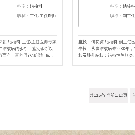
会糖尿病专业委员会常务委员
累了丰富的临床经验。社会兼
科室：
结核科
科室：
结核
中医药
东省中西医结
职称：
主任/主任医师
职称：
副主
郭颖 结核科 主任/主任医师专家
擅长：
何花贞 结核科 副主任
在结核病的诊断、鉴别诊断以
专长：从事结核病专业30年，
方面有丰富的理论知识和临床
核及肺外结核：结核性胸膜炎
擅长耐多药结核病及其并发症
结结核、肾结核、肠结核等诊
。熟练操作纤维支气管镜及其
疗具有丰富的经验。 社会兼职
肺泡灌洗及内科各种穿刺技
痨协会呼吸病专业委员会青年
会兼职:山东省防痨协会理事山
员东营市医学会首届结核病专
学会结核病分会委员山东省防
会秘书长东营市预防医学会第
呼吸专
共115条 当前1/10页