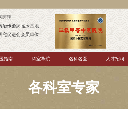
医医院
防治传染病临床基地
研究促进会会员单位
定点康复机构
童康复机构
医指南
科室导航
名科名医
人才招聘
A级定点医疗机构
中”培训基地
传承”推广示范基地
各科室专家
厅“优质护理服务示范工程”
院
（非直属）附属医院