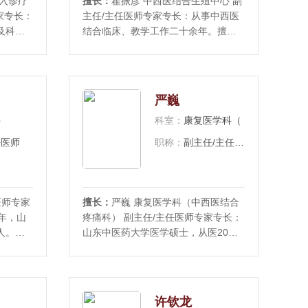
介入诊疗
擅长：
翟振彦 中西医结合生殖中心 副
家专长：
主任/主任医师专家专长：从事中西医
及科研
结合临床、教学工作二十余年。擅长
入、神
中西医结合治疗皮肤性病科、男科、
的疾病
内科常见病及疑难病症。对银屑病、
协会综
湿疹、荨麻疹、白癜风、血管炎,尖锐
市医学
湿疣、非淋菌性尿道炎及疑难性皮肤
严巍
坐诊时
病，不孕不育、慢性前列腺炎、性功
科
科室：
康复医学科（中西医结合疼痛科）
能障碍等男科疾病
任医师
职称：
副主任/主任医师
医师专家
擅长：
严巍 康复医学科（中西医结合
年，山
疼痛科） 副主任/主任医师专家专长：
人。擅
山东中医药大学医学硕士，从医20余
心脑血
年。主要研究方向：内外疾病的康复
尤其在
治疗，尤其颈肩腰腿痛和骨关节疾病
病，更
（股骨头坏死，骨关节炎等）的中西
方面积
医结合治疗和康复，骨科术后，运动
许钦龙