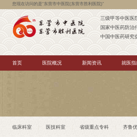
您现在访问的是“东营市中医院(东营市胜利医院)”
三级甲等中医医
国家中医药防治
中国中医药研究
国家级脑瘫定点
省级智障儿童康
首页
医院概况
新闻资讯
就医指
山东省AAA级定
山东省“西学中”
中医药“三经传承
首批省卫生厅“优
重点联系医院
潍坊医学院（非
临床科室
医技科室
省级重点专科
齐鲁