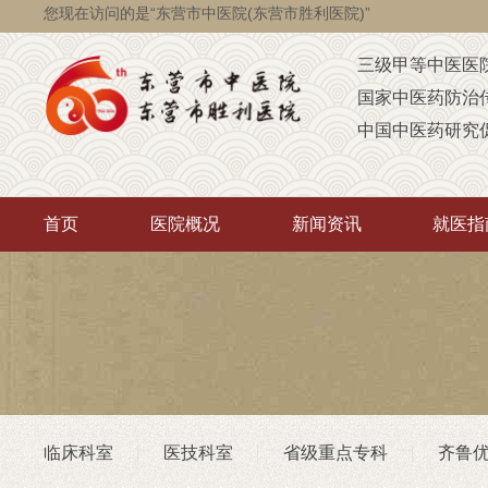
您现在访问的是“东营市中医院(东营市胜利医院)”
三级甲等中医医
国家中医药防治
中国中医药研究
国家级脑瘫定点
省级智障儿童康
首页
医院概况
新闻资讯
就医指
山东省AAA级定
山东省“西学中”
中医药“三经传承
首批省卫生厅“优
重点联系医院
潍坊医学院（非
临床科室
医技科室
省级重点专科
齐鲁