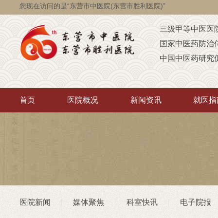
您现在访问的是“东营市中医院(东营市胜利医院)”
三级甲等中医医
国家中医药防治
中国中医药研究
国家级脑瘫定点
省级智障儿童康
首页
医院概况
新闻资讯
就医指
山东省AAA级定
山东省“西学中”
中医药“三经传承
首批省卫生厅“优
重点联系医院
潍坊医学院（非
医院新闻
媒体聚焦
科室快讯
电子院报