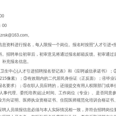
00
：00
sk@163.com。
息资料进行报名，每人限报一个岗位。报名时按照“人才引进+报
料。招聘单位初审后，初审意见将通过报名邮箱反馈。初审通过
、补充报名信息。
精神卫生中心)人才引进招聘报名登记表》和《应聘诚信承诺书》
300*215像素）；③有效期内的二代居民身份证（正反面）；④
报名要求）；⑤在职人员应聘的，还须提交有用人权限部门或单
(人事代理、委托培养)起止时间、工作岗位（专业）、是否同意
业方向证明、医师执业资格证书、住院医师规范化培训合格证书
应聘人员填报信息必须与本人实际情况相一致，并符合招聘岗位