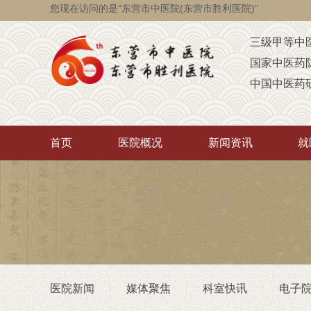
您现在访问的是“东营市中医院(东营市胜利医院)”
三级甲等中
国家中医药
中国中医药
国家级脑瘫
省级智障儿
首页
医院概况
新闻资讯
就
山东省AA
山东省“西学
中医药“三经
首批省卫生
重点联系医
潍坊医学院
医院新闻
媒体聚焦
科室快讯
电子