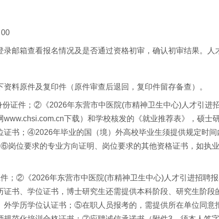
00
登录邮箱查看报名情况及是否通过资格初审，确认初审结果。人
下资料原件及复印件（原件审查后退回，复印件留存备查）。
身份证件；②《2026年东营市中医院(市精神卫生中心)人才引
ww.chsi.com.cn下载）和学校核发的《就业推荐表》，
证书；④2026年毕业的国（境）外高校毕业生须提供规定时
；⑥岗位要求的专业方向证明、岗位要求的其他资格证书，如执
件；②《2026年东营市中医院(市精神卫生中心)人才引进招聘
历证书、学位证书，博士研究生还需提供本科阶段、研究生阶段
）外学历学位认证书；⑤在职人员报考的，需提供所在单位同意
师规范化培训合格证书；⑦应聘诚信承诺书（附件3，须本人签