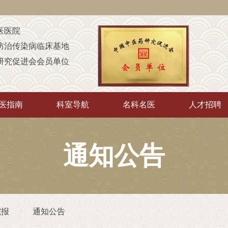
医医院
防治传染病临床基地
研究促进会会员单位
定点康复机构
童康复机构
医指南
科室导航
名科名医
人才招聘
A级定点医疗机构
中”培训基地
传承”推广示范基地
通知公告
厅“优质护理服务示范工程”
院
（非直属）附属医院
院报
通知公告