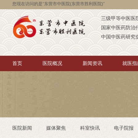
您现在访问的是“东营市中医院(东营市胜利医院)”
三级甲等中医医
国家中医药防治
中国中医药研究
国家级脑瘫定点
省级智障儿童康
首页
医院概况
新闻资讯
就医指
山东省AAA级定
山东省“西学中”
中医药“三经传承
首批省卫生厅“优
重点联系医院
潍坊医学院（非
医院新闻
媒体聚焦
科室快讯
电子院报