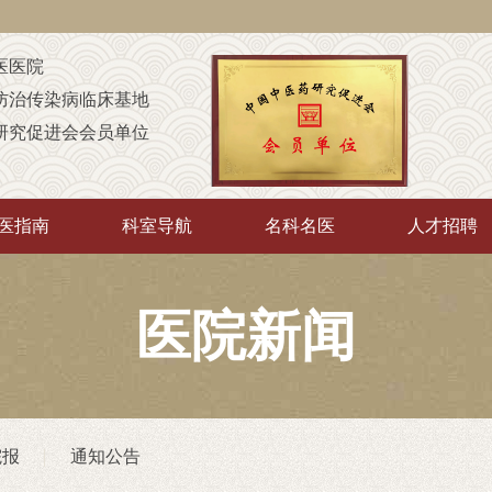
医医院
防治传染病临床基地
研究促进会会员单位
定点康复机构
童康复机构
医指南
科室导航
名科名医
人才招聘
A级定点医疗机构
中”培训基地
传承”推广示范基地
医院新闻
厅“优质护理服务示范工程”
院
（非直属）附属医院
院报
通知公告