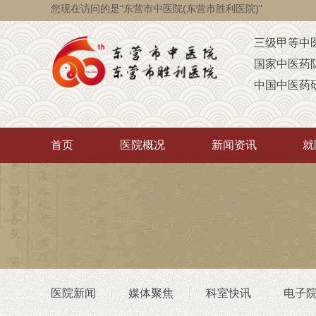
您现在访问的是“东营市中医院(东营市胜利医院)”
三级甲等中
国家中医药
中国中医药
国家级脑瘫
省级智障儿
首页
医院概况
新闻资讯
就
山东省AA
山东省“西学
中医药“三经
首批省卫生
重点联系医
潍坊医学院
医院新闻
媒体聚焦
科室快讯
电子