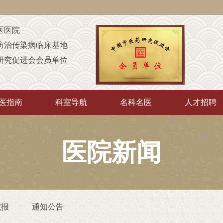
医医院
防治传染病临床基地
研究促进会会员单位
定点康复机构
童康复机构
医指南
科室导航
名科名医
人才招聘
A级定点医疗机构
中”培训基地
传承”推广示范基地
医院新闻
厅“优质护理服务示范工程”
院
（非直属）附属医院
院报
通知公告