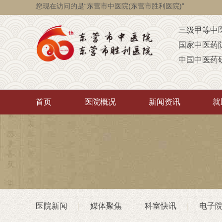
您现在访问的是“东营市中医院(东营市胜利医院)”
三级甲等中
国家中医药
中国中医药
国家级脑瘫
省级智障儿
首页
医院概况
新闻资讯
就
山东省AA
山东省“西学
中医药“三经
首批省卫生
重点联系医
潍坊医学院
医院新闻
媒体聚焦
科室快讯
电子