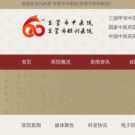
您现在访问的是“东营市中医院(东营市胜利医院)”
三级甲等中
国家中医药
中国中医药
国家级脑瘫
省级智障儿
首页
医院概况
新闻资讯
就
山东省AA
山东省“西学
中医药“三经
首批省卫生
重点联系医
潍坊医学院
医院新闻
媒体聚焦
科室快讯
电子