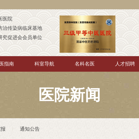
医医院
防治传染病临床基地
研究促进会会员单位
定点康复机构
童康复机构
医指南
科室导航
名科名医
人才招聘
A级定点医疗机构
中”培训基地
传承”推广示范基地
医院新闻
厅“优质护理服务示范工程”
院
（非直属）附属医院
院报
通知公告