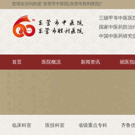
您现在访问的是“东营市中医院(东营市胜利医院)”
三级甲等中医医
国家中医药防治
中国中医药研究
国家级脑瘫定点
省级智障儿童康
首页
医院概况
新闻资讯
就医指
山东省AAA级定
山东省“西学中”
中医药“三经传承
首批省卫生厅“优
重点联系医院
潍坊医学院（非
临床科室
医技科室
省级重点专科
齐鲁