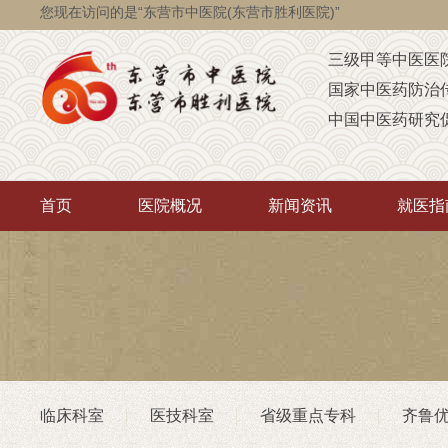
您现在访问的是“东营市中医院(东营市胜利医院)”
三级甲等中医医
国家中医药防治
中国中医药研究
国家级脑瘫定点
省级智障儿童康
首页
医院概况
新闻资讯
就医指
山东省AAA级定
山东省“西学中”
中医药“三经传承
首批省卫生厅“优
重点联系医院
潍坊医学院（非
临床科室
医技科室
省级重点专科
齐鲁