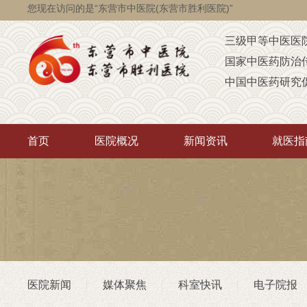
您现在访问的是“东营市中医院(东营市胜利医院)”
三级甲等中医医
国家中医药防治
中国中医药研究
国家级脑瘫定点
省级智障儿童康
首页
医院概况
新闻资讯
就医指
山东省AAA级定
山东省“西学中”
中医药“三经传承
首批省卫生厅“优
重点联系医院
潍坊医学院（非
医院新闻
媒体聚焦
科室快讯
电子院报