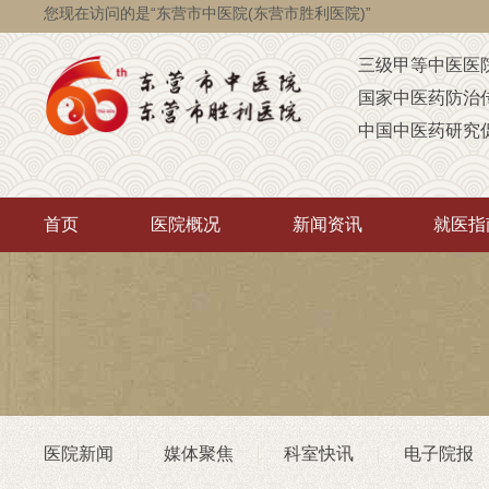
您现在访问的是“东营市中医院(东营市胜利医院)”
三级甲等中医医
国家中医药防治
中国中医药研究
国家级脑瘫定点
省级智障儿童康
首页
医院概况
新闻资讯
就医指
山东省AAA级定
山东省“西学中”
中医药“三经传承
首批省卫生厅“优
重点联系医院
潍坊医学院（非
医院新闻
媒体聚焦
科室快讯
电子院报