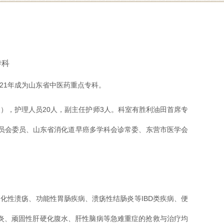
传科
021年成为山东省中医药重点专科。
人），护理人员20人，副主任护师3人。科室有胜利油田首席专
员会委员、山东省消化道早癌多学科会诊常委、东营市医学会
化性溃疡、功能性胃肠疾病、溃疡性结肠炎等IBD类疾病、便
炎、顽固性肝硬化腹水、肝性脑病等急难重症的抢救与治疗均