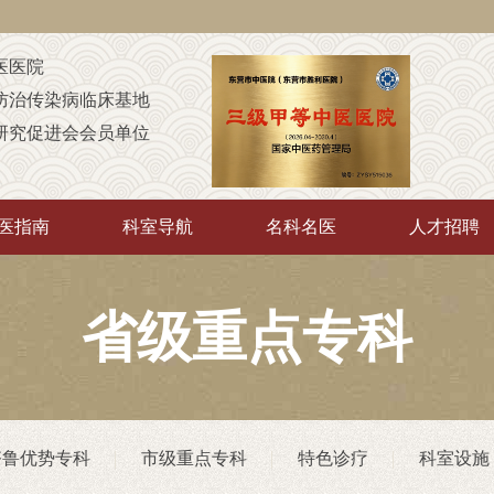
医医院
防治传染病临床基地
研究促进会会员单位
定点康复机构
童康复机构
医指南
科室导航
名科名医
人才招聘
A级定点医疗机构
中”培训基地
传承”推广示范基地
省级重点专科
厅“优质护理服务示范工程”
院
（非直属）附属医院
齐鲁优势专科
市级重点专科
特色诊疗
科室设施