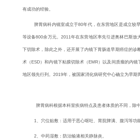
有成功的经验。
脾胃病科内镜室成立于80年代，在东营地区是成立较
等设备800余万元。2011年在东营地区率先引进奥林巴
下切除术，除此之外，还开展了内镜下胃肠道早期癌症的诊
术（ESD）和内镜下粘膜切除术（EMR）以及间质瘤的内
地区领先行列。2019年，被国家消化病研究中心确立为早
脾胃病科根据本科室疾病特点及患者体质的不同，除
1、穴位贴敷：适用于恶心呕吐、胃脘脾满、腹泻等功
2、中药湿敷：防治输液相关静脉炎。