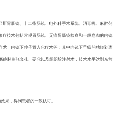
林巴斯胃肠镜、十二指肠镜、电外科手术系统、消毒机、麻醉剂
的诊疗技术包括常规胃肠镜、无痛胃肠镜检查和一般息肉的内镜
疗术，内镜下粒子置入化疗术等；其中内镜下早癌的粘膜剥离
胃底静脉曲张套扎、硬化以及组织胶注射术，技术水平达到东营
的效果，得到患者的一致认可。