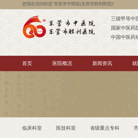
您现在访问的是“东营市中医院(东营市胜利医院)”
三级甲等中
国家中医药
中国中医药
国家级脑瘫
省级智障儿
首页
医院概况
新闻资讯
就
山东省AA
山东省“西学
中医药“三经
首批省卫生
重点联系医
潍坊医学院
临床科室
医技科室
省级重点专科