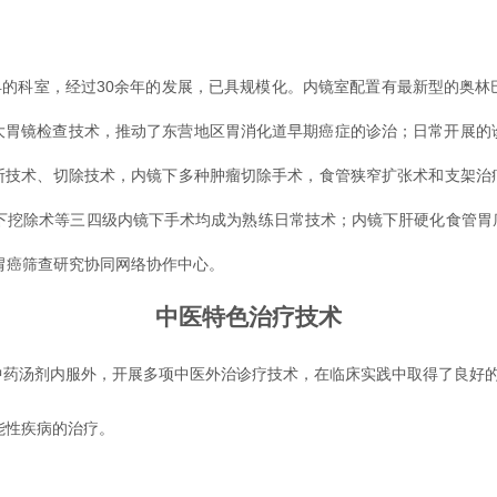
早的科室，经过30余年的发展，已具规模化。内镜室配置有最新型的奥
斯放大胃镜检查技术，推动了东营地区胃消化道早期癌症的诊治；日常开展
断技术、切除技术，内镜下多种肿瘤切除手术，食管狭窄扩张术和支架治
镜下挖除术等三四级内镜下手术均成为熟练日常技术；内镜下肝硬化食管
期胃癌筛查研究协同网络协作中心。
中医特色治疗技术
中药汤剂内服外，开展多项中医外治诊疗技术，在临床实践中取得了良好
能性疾病的治疗。